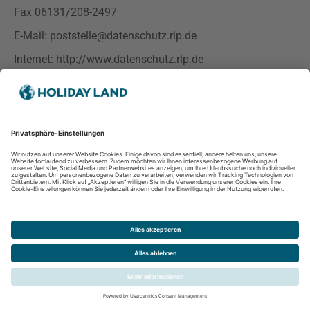
Fax 06131/208-2497
E-Mail: poststelle@datenschutz.rlp.de
Internet: http://www.datenschutz.rlp.de
Diese geht der Beschwerde nach und unterrichtet den
Betroffenen über das Ergebnis.
18. Änderung der Datenschutzerklärung
Da sich auf Grund des technischen Fortschritts und
organisatorischer Änderungen der eingesetzten
Verarbeitungsverfahren ändern/weiterentwickeln können
behalten wir uns vor, die
vorliegende
Datenschutzerklärung gemäß den neuen technischen
Rahmenbedingungen weiterzuentwickeln. Wir bitten Sie
deshalb unsere Datenschutzerklärung von Zeit zu Zeit zu
überprüfen. Sollten Sie mit den im Verlaufe der Zeit
auftretenden
Weiterentwicklungen nicht einverstanden