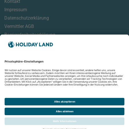
Kontakt
Impressum
Datenschutzerklärung
Vermittler AGB
Barrierefreiheitserklärung
Service
Online Check-In Informationen
Reisehinweise
Reisemonitor
Aktuelles
Newsletter
Folgen Sie uns auf: