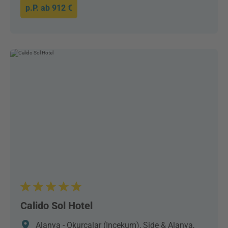
p.P. ab
912 €
Calido Sol Hotel
Alanya - Okurcalar (Incekum), Side & Alanya,